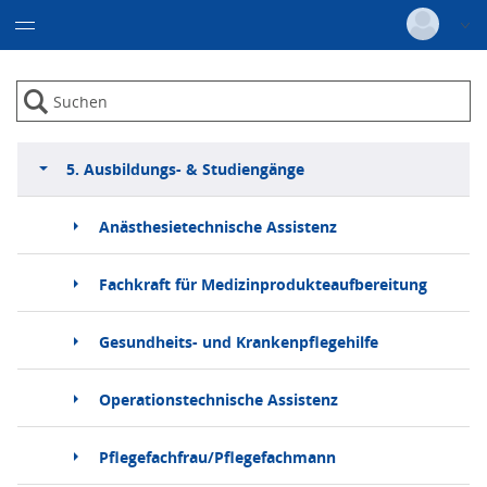
Datentabelle mit 6 Zeilen und 6 Spalten
Deutsch
|
Englisch
Login
Versionsnummer: 2026.3.01.64120
5. Ausbildungs- & Studiengänge
Anästhesietechnische Assistenz
Fachkraft für Medizinprodukteaufbereitung
Gesundheits- und Krankenpflegehilfe
Operationstechnische Assistenz
Pflegefachfrau/Pflegefachmann